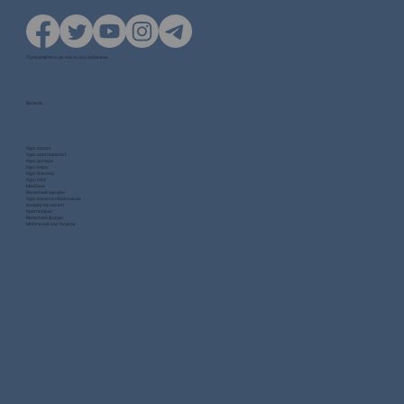
Приєднуйтесь до нас в соц. мережах
Валюта
Курс валют
Курс криптовалют
Курс долара
Курс євро
Курс біткоїна
Курс НБУ
Міжбанк
Валютний аукціон
Курс валют в обмінниках
Конвертер валют
Криптобіржі
Валютний форум
Мобільний застосунок