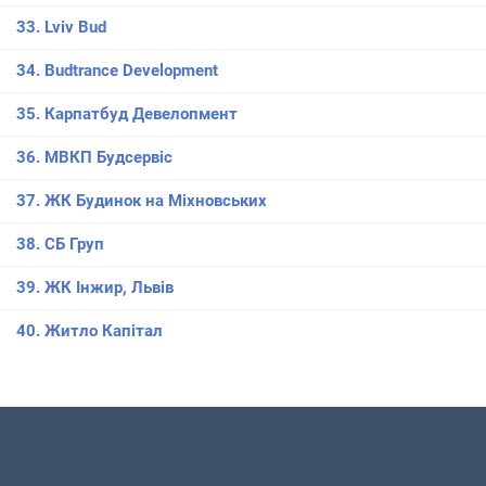
33. Lviv Bud
34. Budtrance Development
35. Карпатбуд Девелопмент
36. МВКП Будсервіс
37. ЖК Будинок на Міхновських
38. СБ Груп
39. ЖК Інжир, Львів
40. Житло Капітал