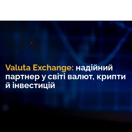
ПАРТНЕРСЬКИЙ ПРОЄКТ
Valuta Exchange:
надійний
партнер у світі валют, крипти
й інвестицій