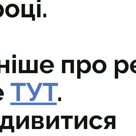
оці.
ніше про р
е
ТУТ
.
дивитися