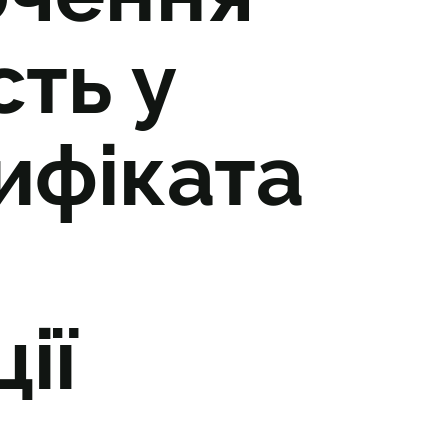
сть у
ифіката
ії