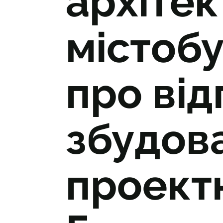
архітек
містоб
про від
збудова
проектн