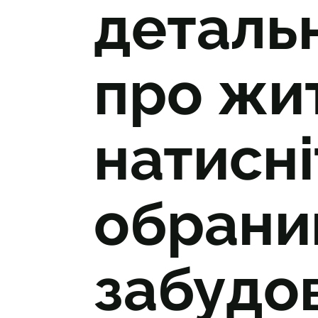
деталь
про жит
натисні
обрани
забудо