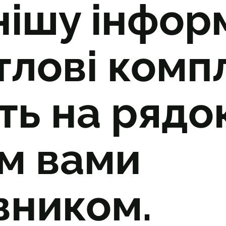
нішу інфор
лові комп
ть на рядо
м вами
вником.