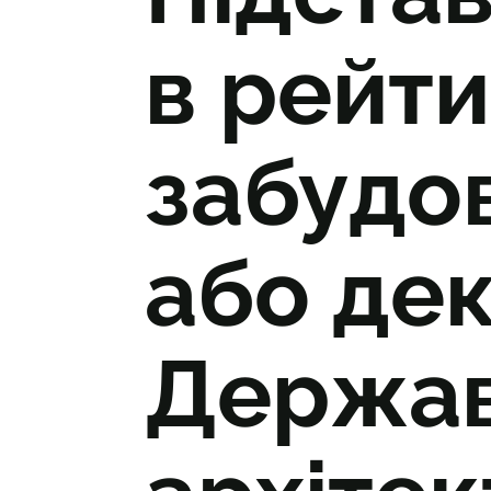
в рейти
забудо
або дек
Державн