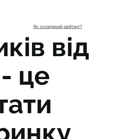
Як складений рейтинг?
ків від
- це
тати
 ринку