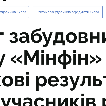
будовників Києва
Рейтинг забудовників передмістя Києва
 забудовни
 «Мінфін» 
ові резуль
учасників