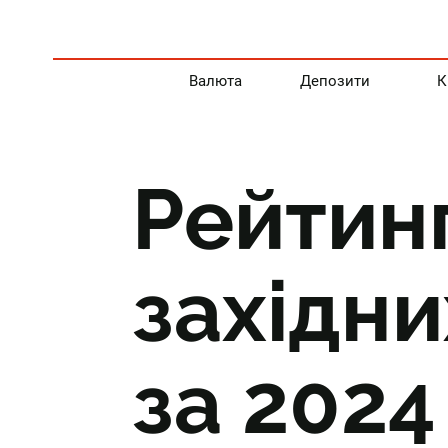
Валюта
Депозити
К
Рейтин
західни
за 2024