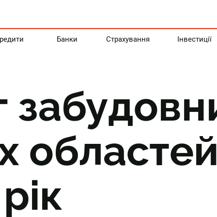
редити
Банки
Страхування
Інвестиції
г забудовн
х областей
 рік