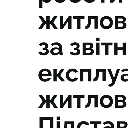
житлово
за звіт
експлуа
житлови
Підста