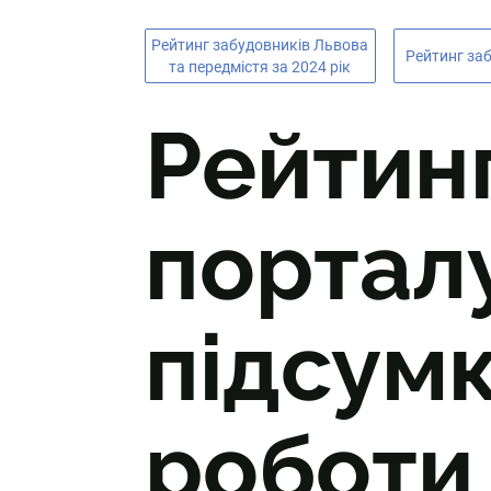
Рейтинг забудовників Львова
Рейтинг за
та передмістя за 2024 рік
Рейтинг
порталу
підсумк
роботи 