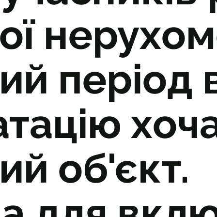
ї нерухомо
ний період 
тацію хоча
й об'єкт.
ва для вкл