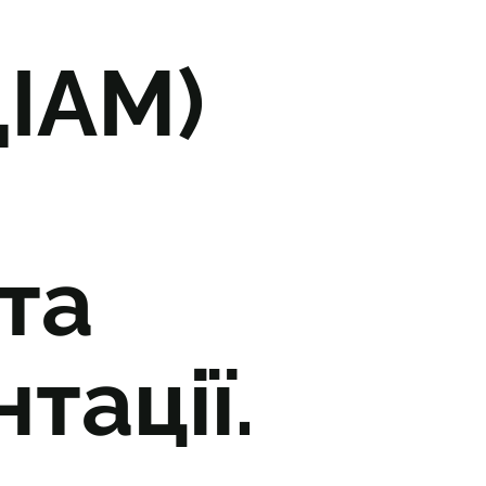
ДІАМ)
та
тації.