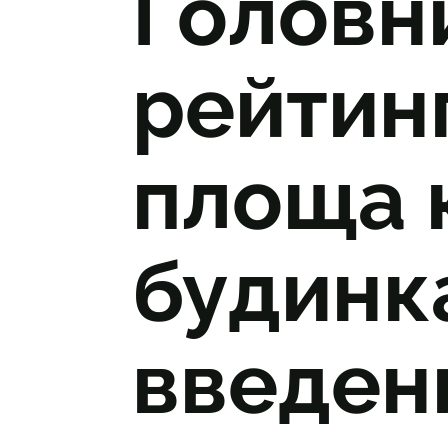
Головн
рейтинг
площа 
будинка
введен