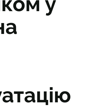
ком у
на
уатацію