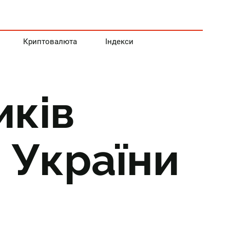
Криптовалюта
Індекси
иків
 України