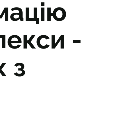
мацію
лекси -
к з