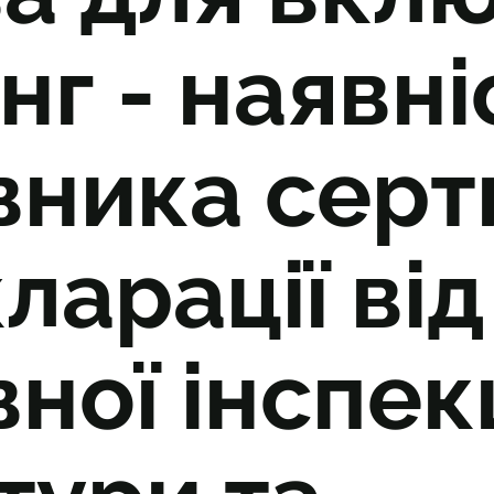
нг - наявні
вника серт
ларації від
ої інспекц