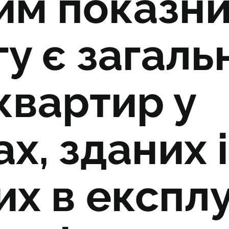
им показни
у є загаль
квартир у
х, зданих і
их в експл