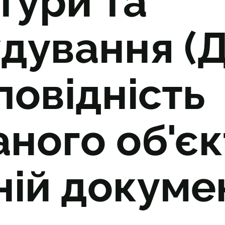
тури та
удування (
повідність
ного об'єк
ій докумен