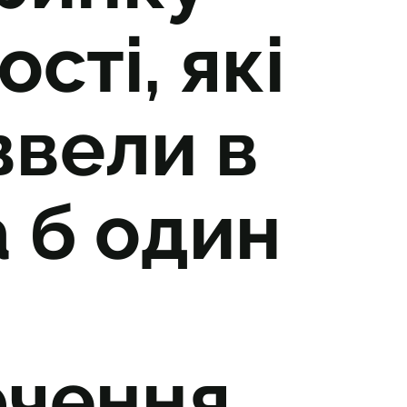
сті, які
ввели в
 б один
ючення