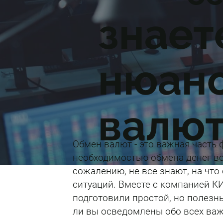
знает
нюан
валют
Обмен валют - это важная часть
необходимостью обмена денег во
сожалению, не все знают, на чт
ситуаций. Вместе с компанией К
подготовили простой, но полезны
ли вы осведомлены обо всех важ