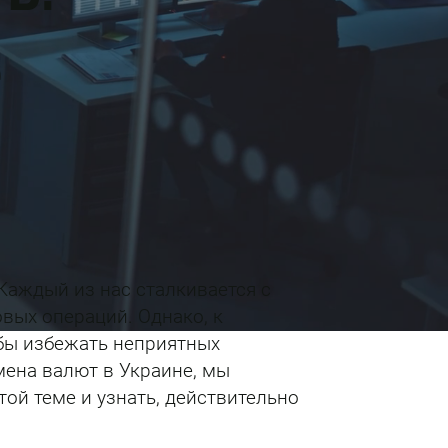
е
Каждый из нас сталкивается с
вых операций. Однако, к
обы избежать неприятных
мена валют в Украине, мы
той теме и узнать, действительно