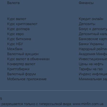
Валюта
Финансы
Курс валют
Кредит онлайн
Курс криптовалют
Депозиты
Курс доллара
Бонус к депозит
Курс евро
Депозитный кал
Курс биткоина
Банковские кар
Курс НБУ
Банки Украины
Межбанк
Народный рейтин
Валютный аукцион
Академия Минф
Курс валют в обменниках
Инвестиционные
Конвертер валют
Цены на нефть
Криптобиржи
Тарифы на газ
Валютный форум
Индекс инфляци
Мобильное приложение
Минимальная за
59
 разрешается только с гиперссылкой вида: www.minfin.com.ua