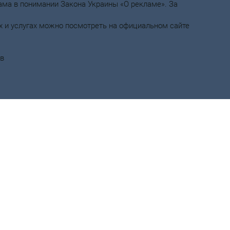
лама в понимании Закона Украины «О рекламе». За
х и услугах можно посмотреть на официальном сайте
ов