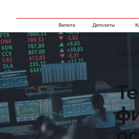
Валюта
Депозиты
К
СПЕЦПР
Те
ф
ос