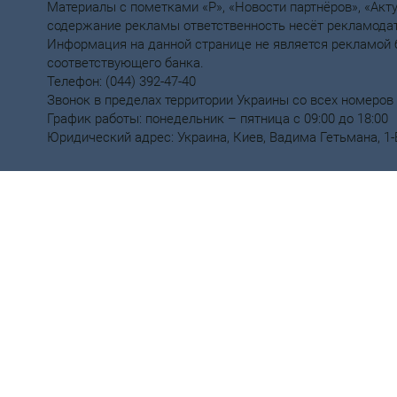
Материалы с пометками «Р», «Новости партнёров», «Акт
содержание рекламы ответственность несёт рекламодат
Информация на данной странице не является рекламой 
соответствующего банка.
Телефон: (044) 392-47-40
Звонок в пределах территории Украины со всех номеров
График работы: понедельник – пятница с 09:00 до 18:00
Юридический адрес: Украина, Киев, Вадима Гетьмана, 1-Б