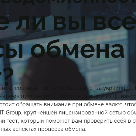
е ли вы вс
сы обмена
?
 финансовой активности большинства украинцев. 
 время путешествий, покупок или других финансо
о стоит обращать внимание при обмене валют, чт
ИТ Group, крупнейшей лицензированной сетью об
й тест, который поможет вам проверить себя в э
ных аспектах процесса обмена.