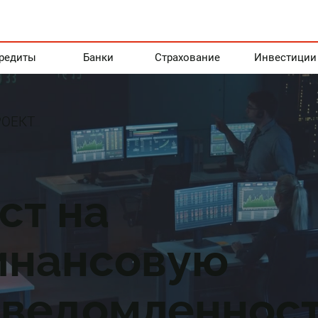
редиты
Банки
Страхование
Инвестиции
ОЕКТ
ст на
инансовую
ведомленност