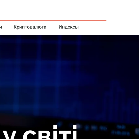
и
Криптовалюта
Индексы
у світі