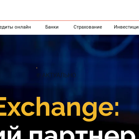
едиты онлайн
Банки
Страхование
Инвестици
℗ АКТУАЛЬНО
Exchange:
й партнер 