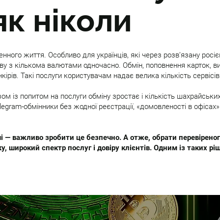
к ніколи
нного життя. Особливо для українців, які через розв’язану росіє
ву з кількома валютами одночасно. Обмін, поповнення карток, в
кірів. Такі послуги користувачам надає велика кількість сервісів
Разом із попитом на послуги обміну зростає і кількість шахрайськ
legram-обмінники без жодної реєстрації, «домовленості в офісах»
і — важливо зробити це безпечно. А отже, обрати перевіреног
у, широкий спектр послуг і довіру клієнтів. Одним із таких ріш