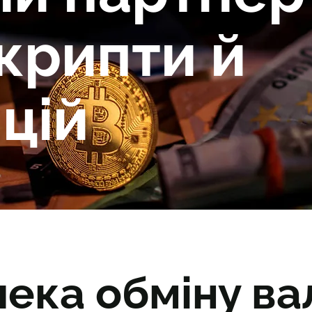
 крипти й
цій
пека обміну в