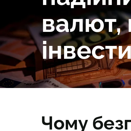
валют,
інвести
Чому без