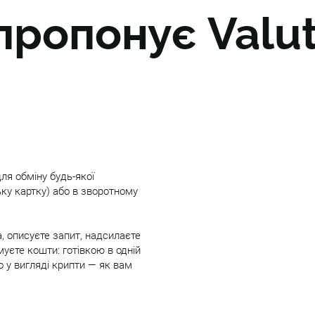
пропонує Valu
ля обміну будь-якої
ьку картку) або в зворотному
, описуєте запит, надсилаєте
уєте кошти: готівкою в одній
о у вигляді крипти — як вам