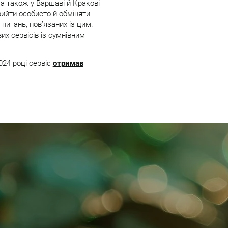
і, а також у Варшаві й Кракові
рийти особисто й обміняти
питань, пов’язаних із цим.
их сервісів із сумнівним
024 році сервіс
отримав