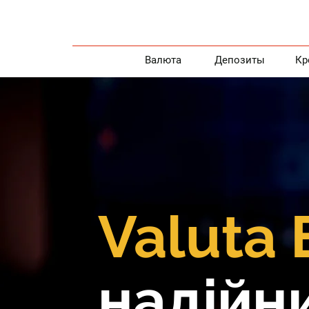
Валюта
Депозиты
Кр
Valuta 
надійни