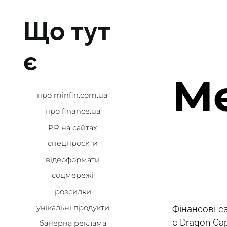
Що тут
є
Ме
про minfin.com.ua
про finance.ua
PR на сайтах
спецпроєкти
відеоформати
соцмережі
розсилки
унікальні продукти
Фінансові 
є Dragon Ca
банерна реклама