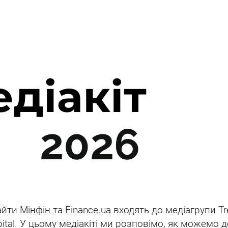
діакіт
2026
сайти
Мінфін
та
Finance.ua
входять до медіагрупи T
pital. У цьому медіакіті ми розповімо, як можемо